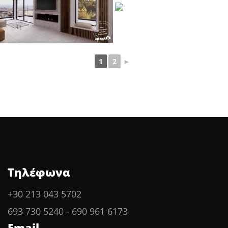
1
2
►
Τηλέφωνα
+30 213 043 5702
693 730 5240
-
690 961 6173
Email