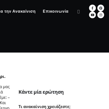
ια την Ανακαίνιση
Επικοινωνία
ρι.
μα μας
Κάντε μία ερώτηση
λά
με: –
 Και
Τι ανακαίνιση χρειάζεστε;
ίεργο