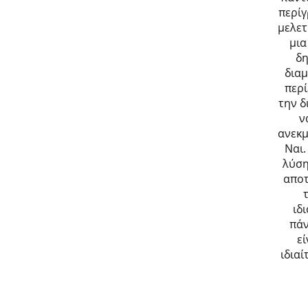
περίγ
μελετ
μια
δη
διαμ
περί
την δ
ν
ανεκμ
Ναι.
λύση
αποτ
ιδ
πάν
εί
ιδια