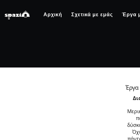
Αρχική
Σχετικά με εμάς
Έργα 
Έργα
Δι
Μερικ
π
δύσκ
Όχι
πάντ