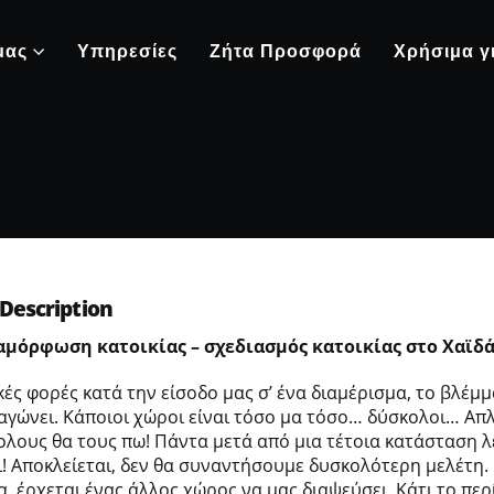
μας
Υπηρεσίες
Ζήτα Προσφορά
Χρήσιμα γ
Description
αμόρφωση κατοικίας – σχεδιασμός κατοικίας στο Χαϊδά
ές φορές κατά την είσοδο μας σ’ ένα διαμέρισμα, το βλέμ
αγώνει. Κάποιοι χώροι είναι τόσο μα τόσο… δύσκολοι… Απ
ολους θα τους πω! Πάντα μετά από μια τέτοια κατάσταση λέ
! Αποκλείεται, δεν θα συναντήσουμε δυσκολότερη μελέτη.
α, έρχεται ένας άλλος χώρος να μας διαψεύσει. Κάτι το περ