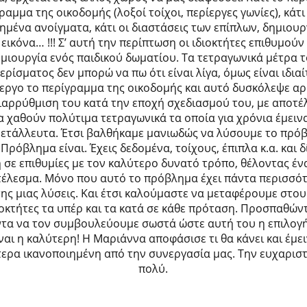
ραμμα της οικοδομής (λοξοί τοίχοι, περίεργες γωνίες), κάτι
ημένα ανοίγματα, κάτι οι διαστάσεις των επίπλων, δημιουρ
 εικόνα… !!! Σ’ αυτή την περίπτωση οι ιδιοκτήτες επιθυμούν
μιουργία ενός παιδικού δωματίου. Τα τετραγωνικά μέτρα 
ερίσματος δεν μπορώ να πω ότι είναι λίγα, όμως είναι ιδια
εργο το περίγραμμα της οικοδομής και αυτό δυσκόλεψε α
ιαρρύθμιση του κατά την εποχή σχεδιασμού του, με αποτ
α χαθούν πολύτιμα τετραγωνικά τα οποία για χρόνια έμειν
ετάλλευτα. Έτσι βαλθήκαμε μανιωδώς να λύσουμε το πρό
 Πρόβλημα είναι. Έχεις δεδομένα, τοίχους, έπιπλα κ.α. και δ
 σε επιθυμίες με τον καλύτερο δυνατό τρόπο, θέλοντας έν
έλεσμα. Μόνο που αυτό το πρόβλημα έχει πάντα περισσό
της μιας λύσεις. Και έτσι καλούμαστε να μεταφέρουμε στου
ιοκτήτες τα υπέρ και τα κατά σε κάθε πρόταση. Προσπαθών
τα να τον συμβουλεύουμε σωστά ώστε αυτή του η επιλογ
ναι η καλύτερη! Η Μαριάννα αποφάσισε τι θα κάνει και έμε
ίτερα ικανοποιημένη από την συνεργασία μας. Την ευχαρισ
πολύ.