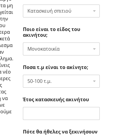
 τα μη
γείται
 την
του
Ποιο είναι το είδος του
ίτερα
ακινήτου;
ρκετά
έλεσμα
αν
βλημα.
ίνεις
Ποσα τ.μ είναι το ακίνητο;
α νέο
τερες
ς
τας
ή να
Έτος κατασκευής ακινήτου
ινε
τούμε
Πότε θα ήθελες να ξεκινήσουν