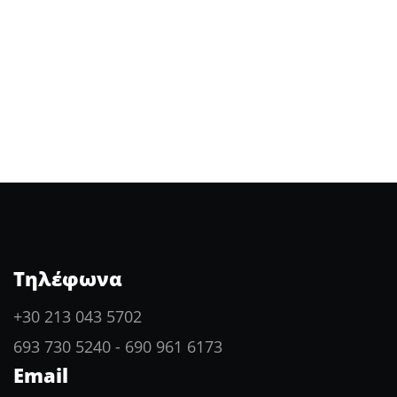
Τηλέφωνα
+30 213 043 5702
693 730 5240
-
690 961 6173
Email