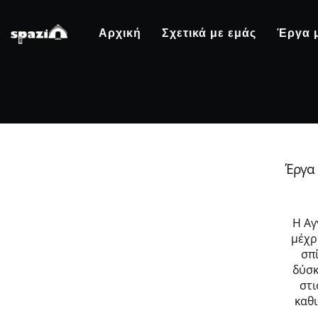
Αρχική
Σχετικά με εμάς
Έργα 
Έργα
Η Αγ
μέχρ
σπ
δύσκ
στι
καθ