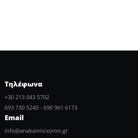
Τηλέφωνα
+30 213 043 5702
693 730 5240
-
690 961 6173
Email
info@anakainisixoron.gr