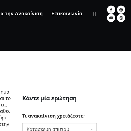
ια την Ανακαίνιση
Επικοινωνία
τημα,
Κάντε μία ερώτηση
αι το
τις
καθεν
Τι ανακαίνιση χρειάζεστε;
χώρο
στην